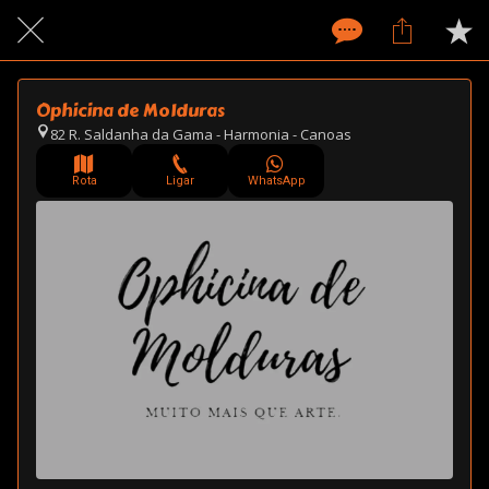
Ophicina de Molduras
82 R. Saldanha da Gama - Harmonia - Canoas
Rota
Ligar
WhatsApp