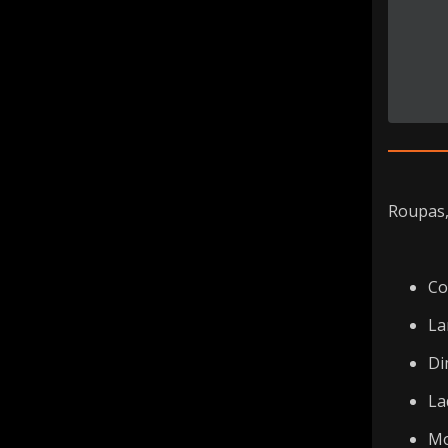
Roupas, 
Co
La
Di
La
Mo