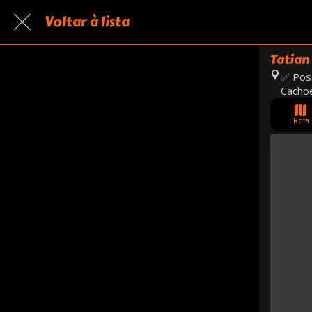
Voltar à lista
Tatian
✅ Poss
Cachoe
Rota