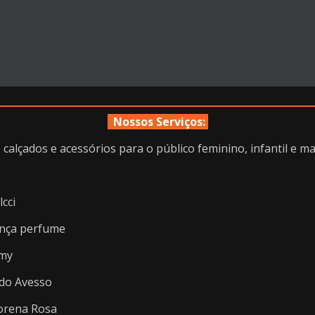
Nossos Serviços:
calçados e acessórios para o público feminino, infantil e ma
lcci
nça perfume
my
do Avesso
rena Rosa