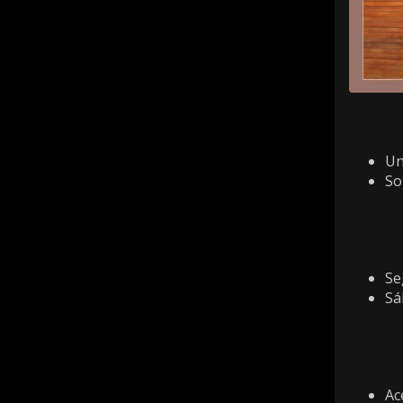
Un
So
Se
Sá
Ac