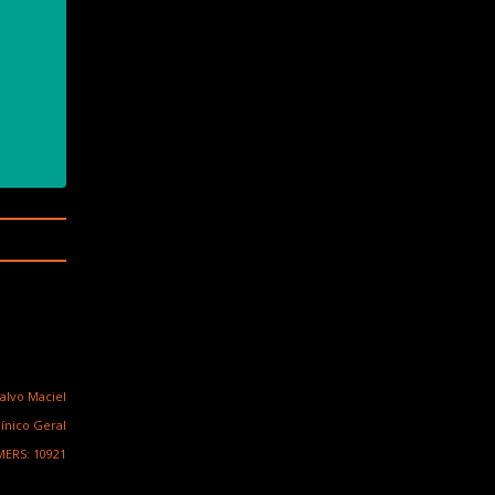
salvo Maciel
línico Geral
ERS: 10921