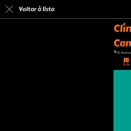
Voltar à lista
Clí
Ca
30 Aveni
Rota