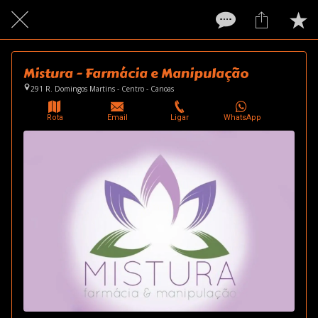
Mistura - Farmácia e Manipulação
291 R. Domingos Martins - Centro - Canoas
Rota
Email
Ligar
WhatsApp