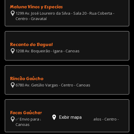
Maluna Vinos y Especias
1299 Av. José Loureiro da Silva - Sala 20 - Rua Coberta -
Centro - Gravataí
Recanto do Bagual
1208 Av. Boqueirão - Igara - Canoas
Rincão Gaúcho
6780 Av. Getúlio Vargas - Centro - Canoas
Facas Gaúchas
Exibir mapa
✅ Envio para todo Brasil / 2461 Doutor Barcelos - Centro -
Canoas