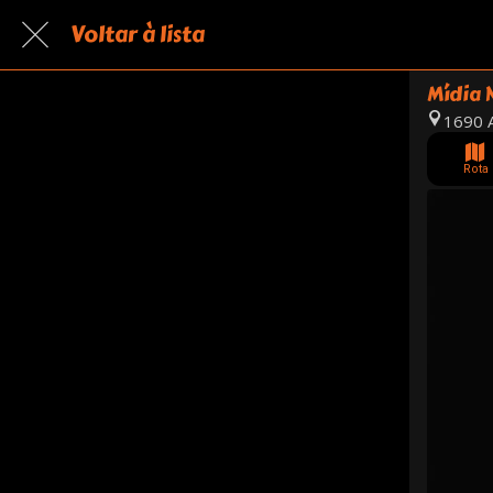
Voltar à lista
Mídia 
1690 A
Rota