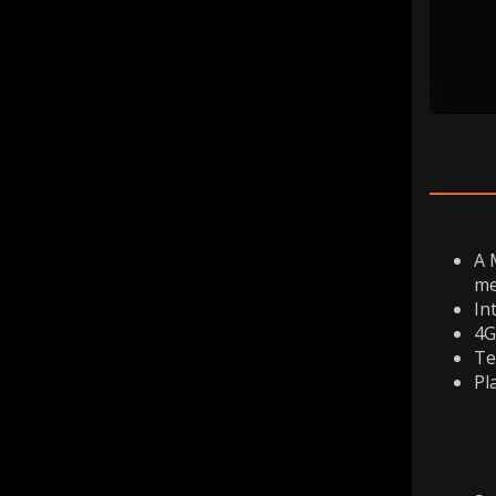
A 
me
In
4
Te
Pl