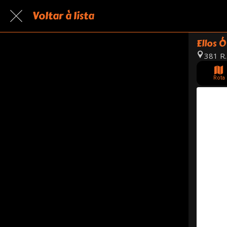
Voltar à lista
Ellos Ó
381 R.
Rota