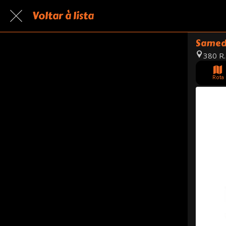
Voltar à lista
Samed
380 R.
Rota