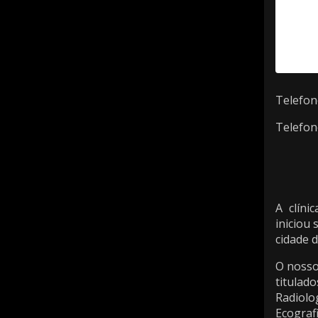
Telefon
Telefon
A clíni
iniciou
cidade d
O nosso
titulad
Radiolo
Ecograf