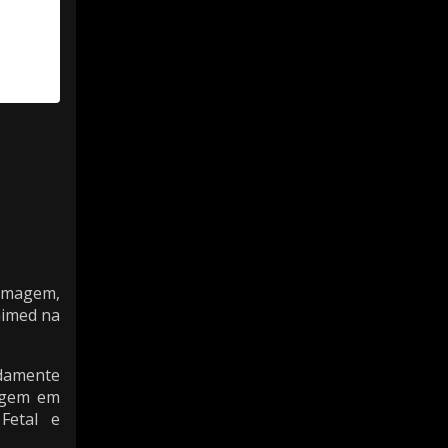
 imagem,
nimed na
idamente
magem em
 Fetal e