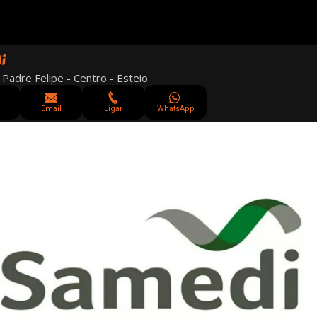
i
 Padre Felipe - Centro - Esteio
Email
Ligar
WhatsApp