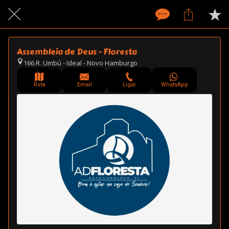
Assembleia de Deus - Floresta
166 R. Umbú - Ideal - Novo Hamburgo
Rota
Email
Ligar
WhatsApp