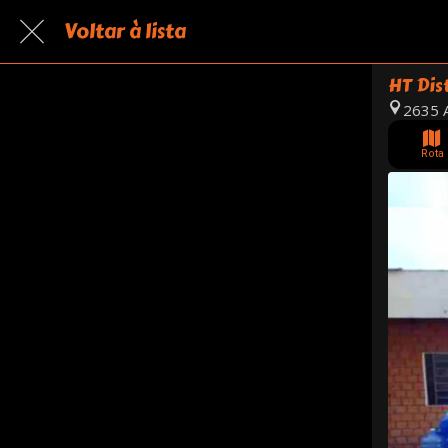
Voltar à lista
HT Dis
2635 A
Rota