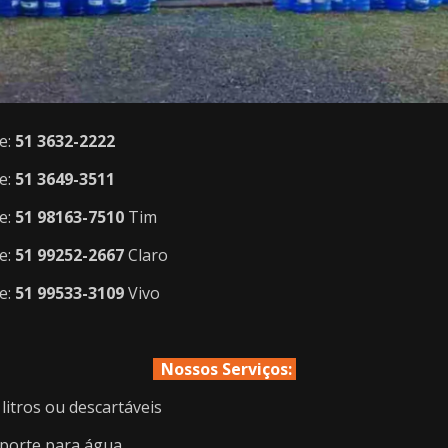
e:
51 3632-2222
e:
51 3649-3511
e:
51 98163-7510
Tim
e:
51 99252-2667
Claro
e:
51 99533-3109
Vivo
Nossos Serviços:
 litros ou descartáveis
porte para água