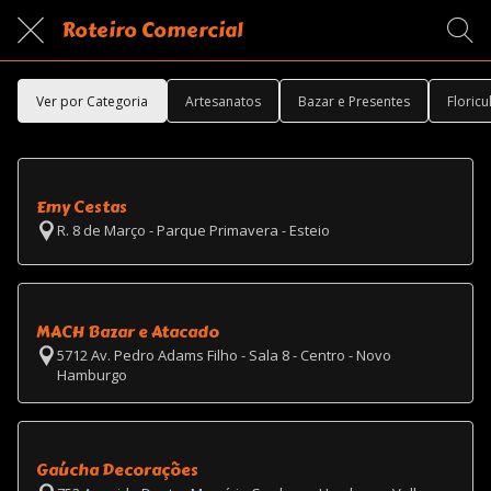
Roteiro Comercial
Ver por Categoria
Artesanatos
Bazar e Presentes
Floricu
Emy Cestas
R. 8 de Março - Parque Primavera - Esteio
MACH Bazar e Atacado
5712 Av. Pedro Adams Filho - Sala 8 - Centro - Novo
Hamburgo
Gaúcha Decorações