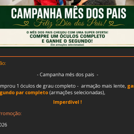
ão:
- Campanha mês dos pais -
mprou 1 óculos de grau completo - armação mais lente,
ga
gundo par completo
(armações selecionadas),
Imperdível !
Promoção:
026