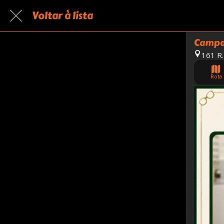
Voltar à lista
Campan
161 R
Rota