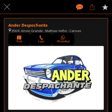
Ander Despachante
356 R. Arroio Grande - Mathias Velho - Canoas
Rota
Ligar
WhatsApp