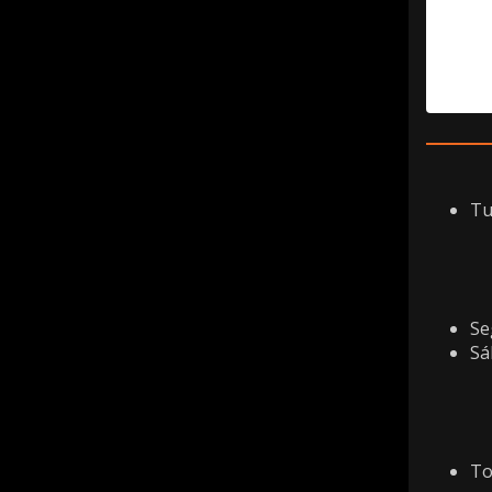
Tu
Se
Sá
To