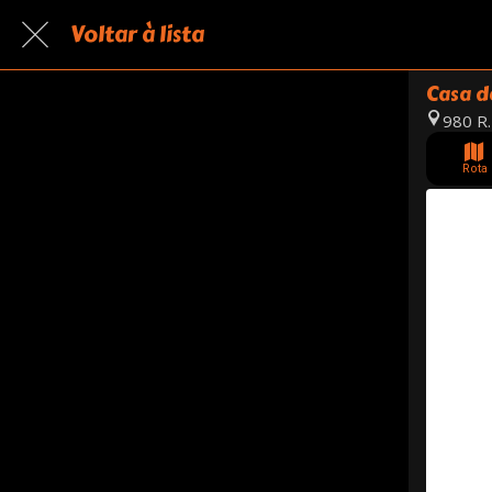
Voltar à lista
Casa 
980 R.
Rota