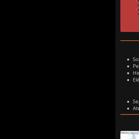
So
Pe
Hi
El
Se
At