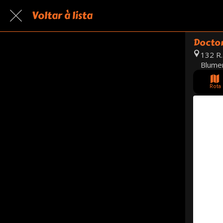
Voltar à lista
Doctor
132 R.
Blume
Rota