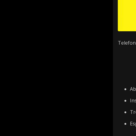
Telefon
Ab
In
Tr
Es