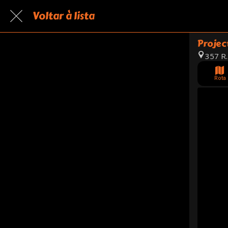
Voltar à lista
Projec
357 R.
Rota