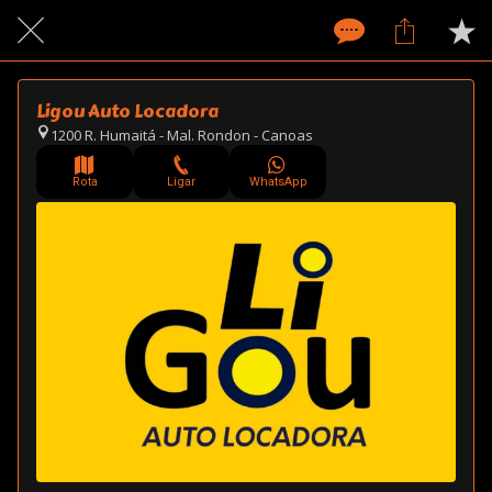
Ligou Auto Locadora
1200 R. Humaitá - Mal. Rondon - Canoas
Rota
Ligar
WhatsApp