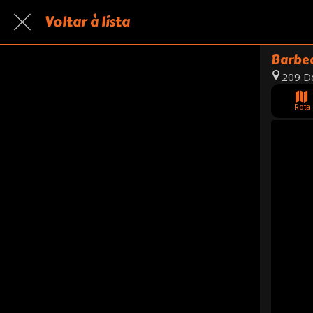
Voltar à lista
Barbea
209 Do
Rota