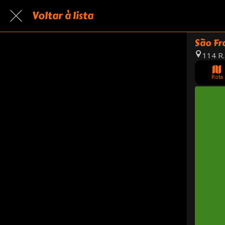
Voltar à lista
São Fr
114 R.
Rota