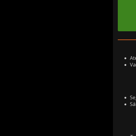
At
Va
Se
Sá