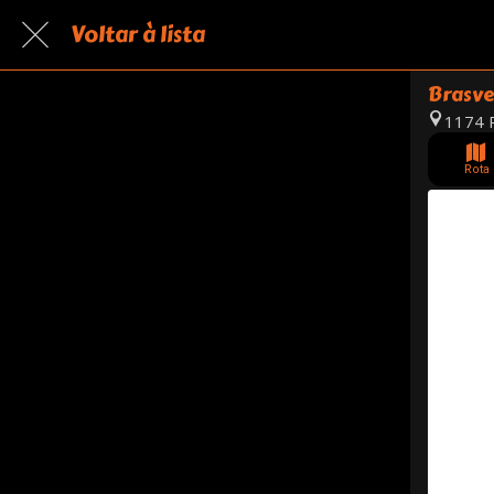
Voltar à lista
Brasve
1174 R
Rota