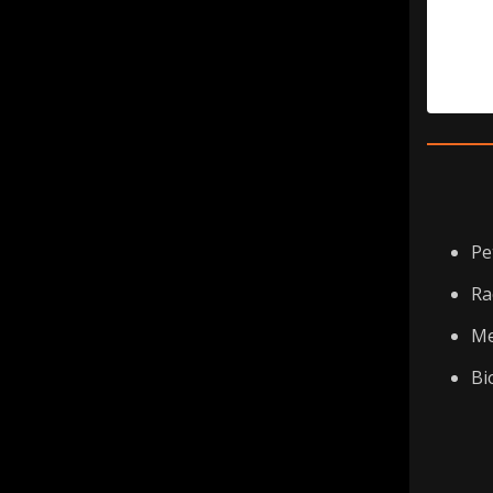
Pe
Ra
Me
Bi