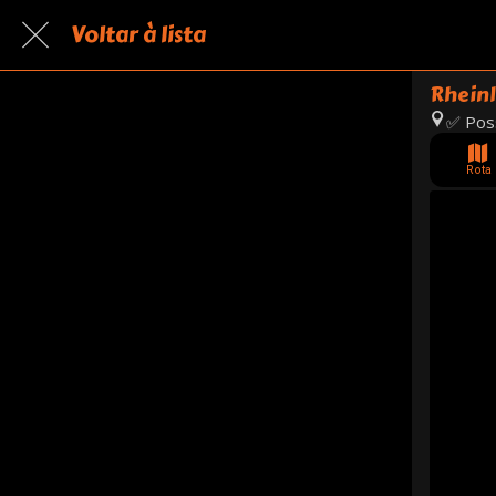
Voltar à lista
Rheinl
✅ Poss
Rota