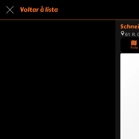
Voltar à lista
Schnei
61 R. 
Rota