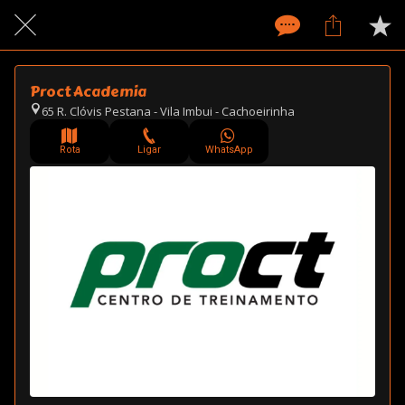
Proct Academia
65 R. Clóvis Pestana - Vila Imbui - Cachoeirinha
Rota
Ligar
WhatsApp